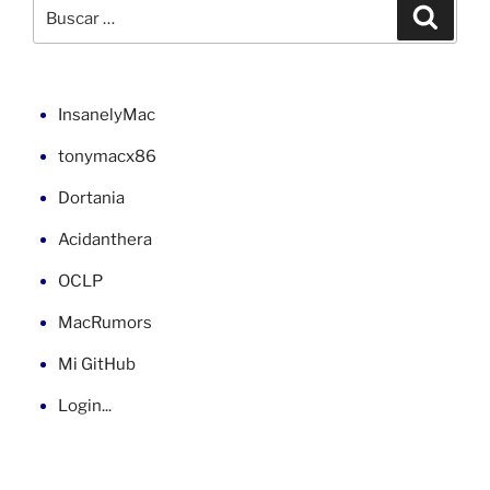
Buscar
Buscar
Monterey
por:
12.3»
InsanelyMac
tonymacx86
Dortania
Acidanthera
OCLP
MacRumors
Mi GitHub
Login...