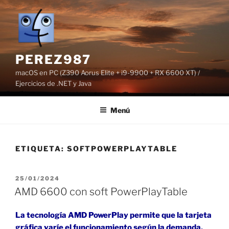
Saltar
al
contenido
PEREZ987
macOS en PC (Z390 Aorus Elite + i9-9900 + RX 6600 XT) /
Ejercicios de .NET y Java
Menú
ETIQUETA:
SOFTPOWERPLAYTABLE
PUBLICADO
25/01/2024
EL
AMD 6600 con soft PowerPlayTable
La tecnología AMD PowerPlay permite que la tarjeta
gráfica varíe el funcionamiento según la demanda,