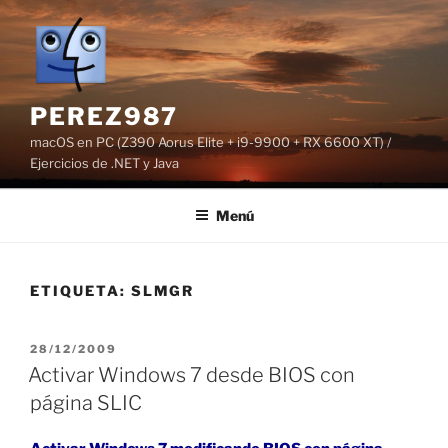
Saltar
al
contenido
PEREZ987
macOS en PC (Z390 Aorus Elite + i9-9900 + RX 6600 XT) /
Ejercicios de .NET y Java
Menú
ETIQUETA:
SLMGR
PUBLICADO
28/12/2009
EL
Activar Windows 7 desde BIOS con
página SLIC