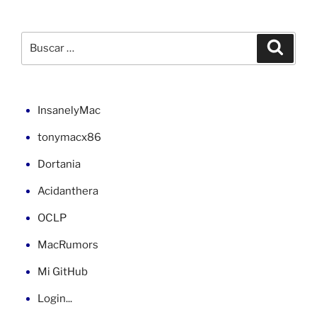
Windows
7
desde
Buscar
Buscar
BIOS
por:
con
página
SLIC»
InsanelyMac
tonymacx86
Dortania
Acidanthera
OCLP
MacRumors
Mi GitHub
Login...