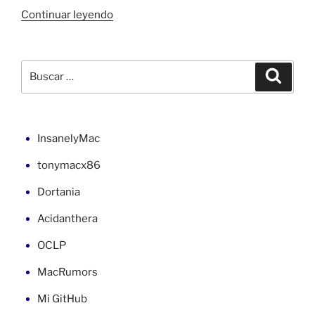
«Cambiar
Continuar leyendo
de
OpenCore
0.9.4
Buscar
Buscar
a
por:
0.9.5»
InsanelyMac
tonymacx86
Dortania
Acidanthera
OCLP
MacRumors
Mi GitHub