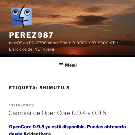
Saltar
al
contenido
PEREZ987
macOS en PC (Z390 Aorus Elite + i9-9900 + RX 6600 XT) /
Ejercicios de .NET y Java
Menú
ETIQUETA:
SHIMUTILS
PUBLICADO
11/10/2023
EL
Cambiar de OpenCore 0.9.4 a 0.9.5
OpenCore 0.9.5 ya está disponible. Puedes obtenerlo
desde
Acidanthera
.