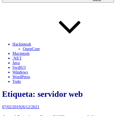
Hackintosh
OpenCore
Macintosh
.NET
Java
SwiftUI
Windows
WordPress
Todo
Etiqueta:
servidor web
Publicado
07/02/2019
26/12/2021
el