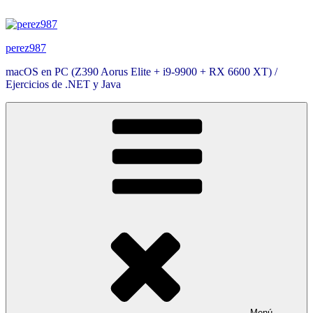
Saltar
al
contenido
perez987
macOS en PC (Z390 Aorus Elite + i9-9900 + RX 6600 XT) /
Ejercicios de .NET y Java
Menú