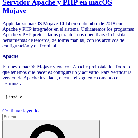
Servidor Apache y PHP en macOS
Mojave
Apple lanzó macOS Mojave 10.14 en septiembre de 2018 con
Apache y PHP integrados en el sistema. Utilizaremos los programas
Apache y PHP preinstalados para dejarlos operativos sin instalar
herramientas de terceros, de forma manual, con los archivos de
configuración y el Terminal.
Apache
El nuevo macOS Mojave viene con Apache preinstalado. Todo lo
que tenemos que hacer es configurarlo y activarlo. Para verificar la
versión de Apache instalada, ejecuta el siguiente comando en
Terminal:
$ httpd -v
«Servidor
Continuar leyendo
Buscar
Apache
por:
y
Buscar
PHP
en