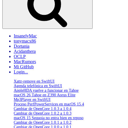
macOS
Mojave»
InsanelyMac
tonymacx86
Dortania
Acidanthera
OCLP
MacRumors
Mi GitHub
Login...
Xattr-remove en SwiftUI
Agenda telefónica en SwiftUI
AppleHDA vuelve a funcionar en Tahoe
macOS 26 Tahoe en Z390 Aorus Elite
Mp3Player en SwiftUI
Proceso PerfPowerServices en macOS 15.4
Cambiar de OpenCore 1.0.3 a 1.0.4
Cambiar de OpenCore 1.0.2 a 1.0.3
macOS 15 Sequoia no entra bien en reposo
Cambiar de OpenCore 1.0.1 a 1.0.2
Cambiar de OpenCore 1.0.0 a 1.0.1