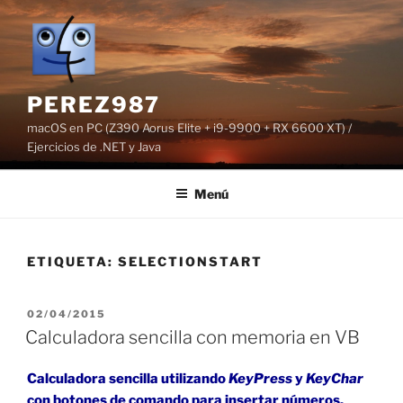
Saltar
al
contenido
PEREZ987
macOS en PC (Z390 Aorus Elite + i9-9900 + RX 6600 XT) /
Ejercicios de .NET y Java
Menú
ETIQUETA:
SELECTIONSTART
PUBLICADO
02/04/2015
EL
Calculadora sencilla con memoria en VB
Calculadora sencilla utilizando
KeyPress
y
KeyChar
con botones de comando para insertar números,