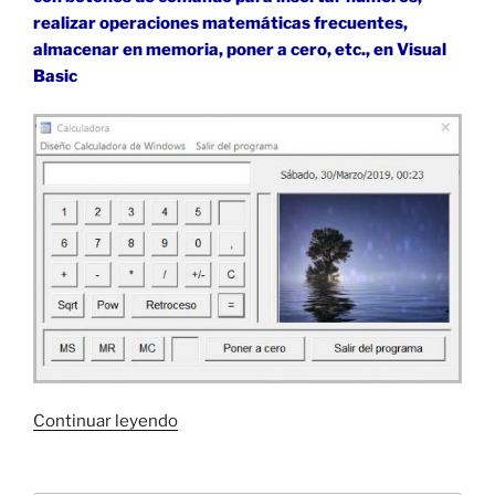
realizar operaciones matemáticas frecuentes,
almacenar en memoria, poner a cero, etc., en Visual
Basic
«Calculadora
Continuar leyendo
sencilla
con