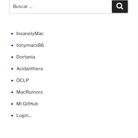
memoria
Buscar
Buscar
en
por:
VB»
InsanelyMac
tonymacx86
Dortania
Acidanthera
OCLP
MacRumors
Mi GitHub
Login...