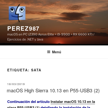
Saltar
al
contenido
PEREZ987
macOS en PC (Z390 Aorus Elite + i9-9900 + RX 6600 XT) /
Ejercicios de .NET y Java
Menú
ETIQUETA:
SATA
PUBLICADO
18/03/2019
EL
macOS High Sierra 10.13 en P55-USB3 (2)
Continuación del artículo
Instalar macOS 10.13 en la
placa P55-USB3 (1)
detallando la instalación de la