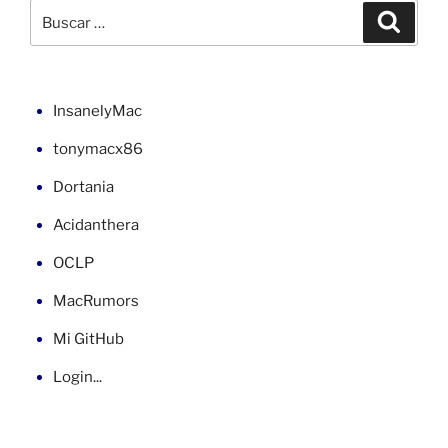
10.13
Buscar
Buscar
en
por:
P55-
USB3
(2)»
InsanelyMac
tonymacx86
Dortania
Acidanthera
OCLP
MacRumors
Mi GitHub
Login...