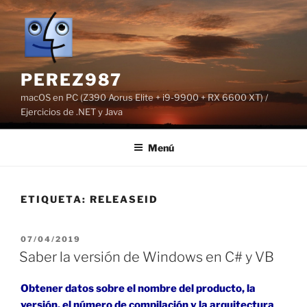
Saltar
al
contenido
PEREZ987
macOS en PC (Z390 Aorus Elite + i9-9900 + RX 6600 XT) /
Ejercicios de .NET y Java
Menú
ETIQUETA:
RELEASEID
PUBLICADO
07/04/2019
EL
Saber la versión de Windows en C# y VB
Obtener datos sobre el nombre del producto, la
versión, el número de compilación y la arquitectura