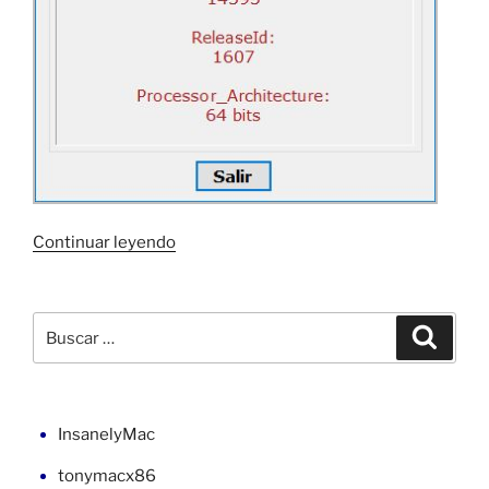
«Saber
Continuar leyendo
la
versión
de
Buscar
Buscar
Windows
por:
en
C#
y
InsanelyMac
VB»
tonymacx86