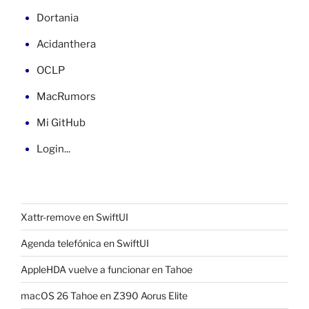
Dortania
Acidanthera
OCLP
MacRumors
Mi GitHub
Login...
Xattr-remove en SwiftUI
Agenda telefónica en SwiftUI
AppleHDA vuelve a funcionar en Tahoe
macOS 26 Tahoe en Z390 Aorus Elite