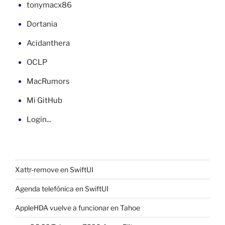
tonymacx86
Dortania
Acidanthera
OCLP
MacRumors
Mi GitHub
Login...
Xattr-remove en SwiftUI
Agenda telefónica en SwiftUI
AppleHDA vuelve a funcionar en Tahoe