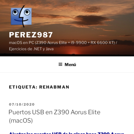
Saltar
al
contenido
PEREZ987
macOS en PC (Z390 Aorus Elite + i9-9900 + RX 6600 XT) /
Ejercicios de .NET y Java
Menú
ETIQUETA:
REHABMAN
PUBLICADO
07/10/2020
EL
Puertos USB en Z390 Aorus Elite
(macOS)