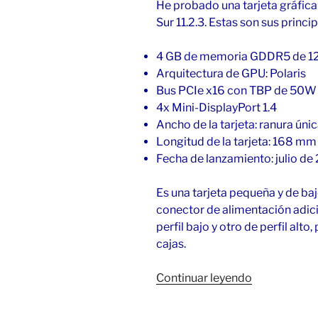
He probado una tarjeta gráfi
Sur 11.2.3. Estas son sus princi
4 GB de memoria GDDR5 de 12
Arquitectura de GPU: Polaris
Bus PCIe x16 con TBP de 50W
4x Mini-DisplayPort 1.4
Ancho de la tarjeta: ranura úni
Longitud de la tarjeta: 168 mm
Fecha de lanzamiento: julio de
Es una tarjeta pequeña y de ba
conector de alimentación adici
perfil bajo y otro de perfil alto
cajas.
«Radeon
Continuar leyendo
Pro
WX