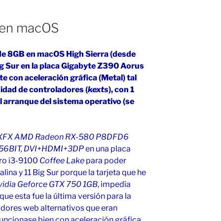
en macOS
de 8GB en macOS High Sierra (desde
Big Sur en la placa Gigabyte Z390 Aorus
e con aceleración gráfica (Metal) tal
sidad de controladores (
kexts
), con 1
 arranque del sistema operativo (se
XFX AMD Radeon RX-580 P8DFD6
 256BIT, DVI+HDMI+3DP
en una placa
cro i3-9100
Coffee Lake
para poder
alina y 11 Big Sur porque la tarjeta que he
vidia Geforce GTX 750 1GB
, impedía
que esta fue la última versión para la
adores web alternativos que eran
funcionase bien con aceleración gráfica.