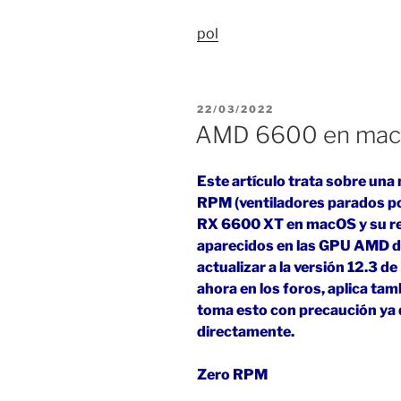
pol
PUBLICADO
22/03/2022
EL
AMD 6600 en macO
Este artículo trata sobre una
RPM (ventiladores parados por
RX 6600 XT en macOS y su re
aparecidos en las GPU AMD d
actualizar a la versión 12.3 d
ahora en los foros, aplica ta
toma esto con precaución ya
directamente.
Zero RPM