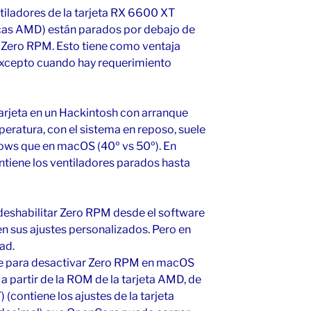
tiladores de la tarjeta RX 6600 XT
cas AMD) están parados por debajo de
 Zero RPM. Esto tiene como ventaja
 excepto cuando hay requerimiento
tarjeta en un Hackintosh con arranque
eratura, con el sistema en reposo, suele
ows que en macOS (40º vs 50º). En
iene los ventiladores parados hasta
/ deshabilitar Zero RPM desde el software
n sus ajustes personalizados. Pero en
ad.
te para desactivar Zero RPM en macOS
a partir de la ROM de la tarjeta AMD, de
 (contiene los ajustes de la tarjeta