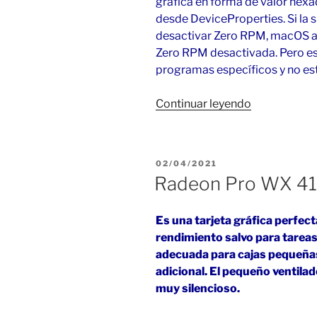
gráfica en forma de valor hex
desde DeviceProperties. Si la
desactivar Zero RPM, macOS al
Zero RPM desactivada. Pero es
programas específicos y no est
«AMD
Continuar leyendo
6600
en
macOS
PUBLICADO
02/04/2021
Monterey
EL
Radeon Pro WX 41
12.3»
Es una tarjeta gráfica perfec
rendimiento salvo para tareas
adecuada para cajas pequeñas
adicional. El pequeño ventila
muy silencioso.