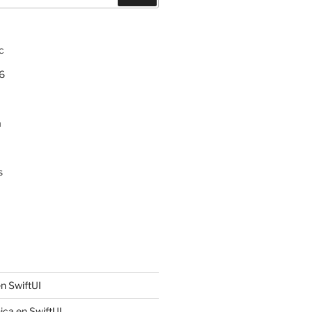
c
6
a
s
n SwiftUI
ica en SwiftUI