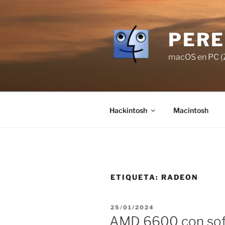
Saltar
al
contenido
PERE
macOS en PC (Z
Hackintosh
Macintosh
ETIQUETA:
RADEON
PUBLICADO
25/01/2024
EL
AMD 6600 con sof