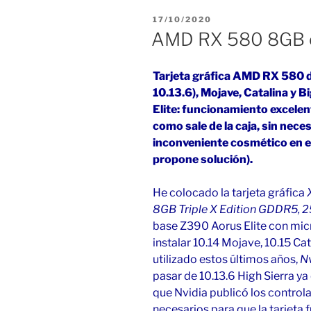
4100
PUBLICADO
17/10/2020
en
EL
AMD RX 580 8GB 
Big
Sur»
Tarjeta gráfica AMD RX 580 
10.13.6), Mojave, Catalina y 
Elite: funcionamiento excelent
como sale de la caja, sin nece
inconveniente cosmético en el
propone solución).
He colocado la tarjeta gráfica
8GB Triple X Edition GDDR5,
base Z390 Aorus Elite con mi
instalar 10.14 Mojave, 10.15 Cat
utilizado estos últimos años,
N
pasar de 10.13.6 High Sierra ya 
que Nvidia publicó los control
necesarios para que la tarjeta 