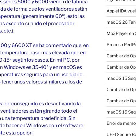
s series 5000 y 6000 vienen de fábrica
da de forma que los ventiladores están
AppleHDA vuelv
peratura (generalmente 60º), esto las
macOS 26 Taho
as excepto cuando el procesador
, etc.).
Mp3Player en 
Proceso PerfP
600 y 6600 XT se ha comentado que, en
 temperatura base más elevada que en
Cambiar de Ope
15º según los casos. En mi PC, por
 en Windows es 35-40º y en macOS es
Cambiar de Ope
peraturas seguras para un uso diario,
macOS 15 Sequo
tener unos valores similares a los de
Cambiar de Ope
Cambiar de Ope
a de conseguirlo es desactivando la
ventiladores estén girando todo el
macOS 15 Sequ
 una temperatura predefinida. Sin
Error de memo
 de hacer en Windows con el software
e esta opción.
UEFI Secure B