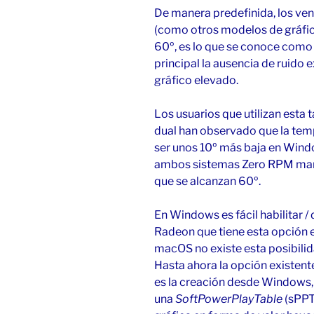
De manera predefinida, los ven
(como otros modelos de gráfi
60º, es lo que se conoce como
principal la ausencia de ruido
gráfico elevado.
Los usuarios que utilizan esta 
dual han observado que la temp
ser unos 10º más baja en Wind
ambos sistemas Zero RPM mant
que se alcanzan 60º.
En Windows es fácil habilitar 
Radeon que tiene esta opción e
macOS no existe esta posibilid
Hasta ahora la opción existen
es la creación desde Windows, 
una
SoftPowerPlayTable
(sPPT)