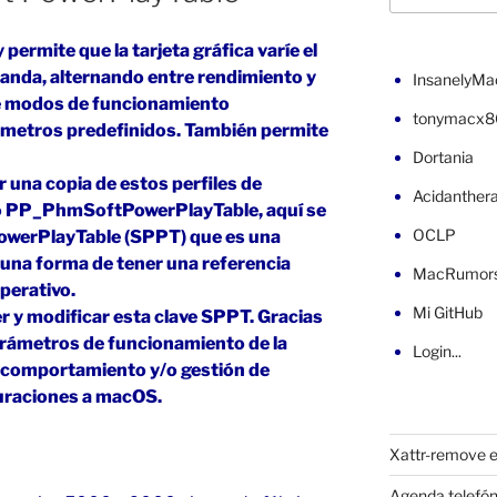
ermite que la tarjeta gráfica varíe el
nda, alternando entre rendimiento y
InsanelyMa
de modos de funcionamiento
tonymacx8
metros predefinidos. También permite
Dortania
 una copia de estos perfiles de
Acidanther
stro PP_PhmSoftPowerPlayTable, aquí se
OCLP
PowerPlayTable (SPPT) que es una
 una forma de tener una referencia
MacRumor
perativo.
Mi GitHub
r y modificar esta clave SPPT. Gracias
arámetros de funcionamiento de la
Login...
u comportamiento y/o gestión de
guraciones a macOS.
Xattr-remove e
Agenda telefón