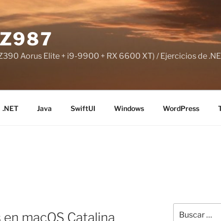
Z987
390 Aorus Elite + i9-9900 + RX 6600 XT) / Ejercicios de .NE
.NET
Java
SwiftUI
Windows
WordPress
Buscar
ts en macOS Catalina
por: