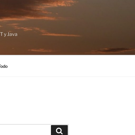
T y Java
Todo
Buscar