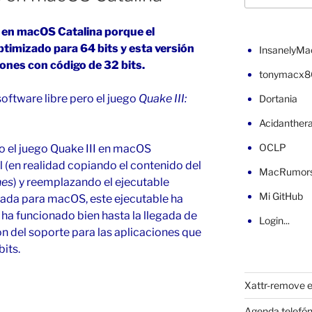
II en macOS Catalina porque el
ptimizado para 64 bits y esta versión
InsanelyMa
ones con código de 32 bits.
tonymacx8
software libre pero el juego
Quake III:
Dortania
Acidanther
OCLP
do el juego Quake III en macOS
l (en realidad copiando el contenido del
MacRumor
nes
) y reemplazando el ejecutable
Mi GitHub
lada para macOS, este ejecutable ha
y ha funcionado bien hasta la llegada de
Login...
ón del soporte para las aplicaciones que
its.
Xattr-remove e
Agenda telefón