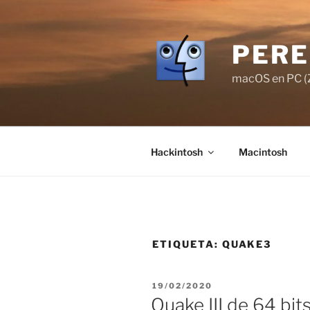
Saltar
al
contenido
PERE
macOS en PC (Z
Hackintosh
Macintosh
ETIQUETA:
QUAKE3
PUBLICADO
19/02/2020
EL
Quake III de 64 bi