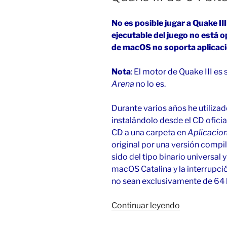
No es posible jugar a Quake I
ejecutable del juego no está o
de macOS no soporta aplicaci
Nota
: El motor de Quake III es 
Arena
no lo es.
Durante varios años he utiliza
instalándolo desde el CD oficia
CD a una carpeta en
Aplicacio
original por una versión compi
sido del tipo binario universal 
macOS Catalina y la interrupci
no sean exclusivamente de 64 b
«Quake
Continuar leyendo
III