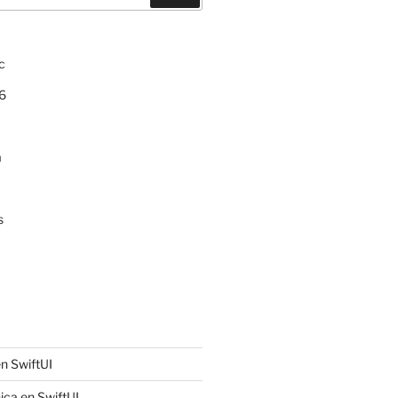
c
6
a
s
n SwiftUI
ica en SwiftUI