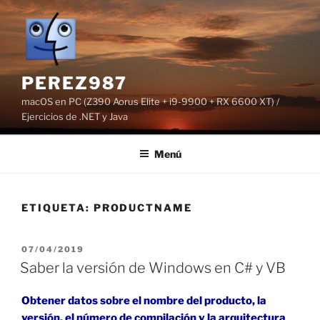
Saltar
al
contenido
PEREZ987
macOS en PC (Z390 Aorus Elite + i9-9900 + RX 6600 XT) /
Ejercicios de .NET y Java
Menú
ETIQUETA:
PRODUCTNAME
PUBLICADO
07/04/2019
EL
Saber la versión de Windows en C# y VB
Obtener datos sobre el nombre del producto, la
versión, el número de compilación y la arquitectura