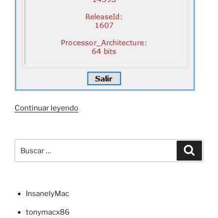
«Saber
Continuar leyendo
la
versión
de
Buscar
Buscar
Windows
por:
en
C#
y
InsanelyMac
VB»
tonymacx86