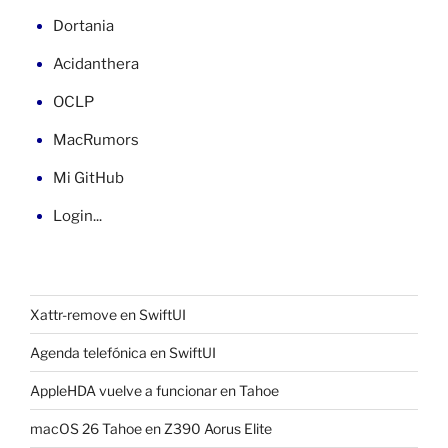
Dortania
Acidanthera
OCLP
MacRumors
Mi GitHub
Login...
Xattr-remove en SwiftUI
Agenda telefónica en SwiftUI
AppleHDA vuelve a funcionar en Tahoe
macOS 26 Tahoe en Z390 Aorus Elite