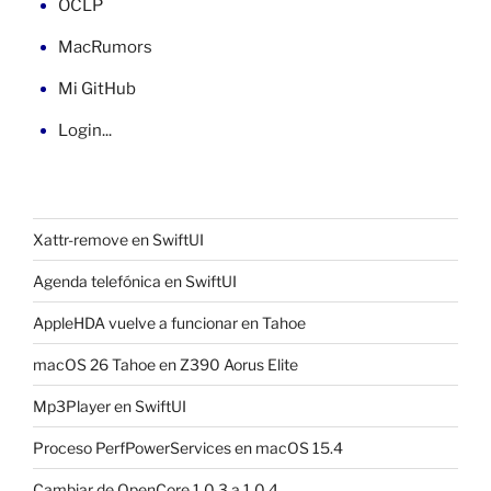
OCLP
MacRumors
Mi GitHub
Login...
Xattr-remove en SwiftUI
Agenda telefónica en SwiftUI
AppleHDA vuelve a funcionar en Tahoe
macOS 26 Tahoe en Z390 Aorus Elite
Mp3Player en SwiftUI
Proceso PerfPowerServices en macOS 15.4
Cambiar de OpenCore 1.0.3 a 1.0.4