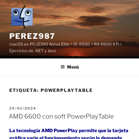
Saltar
al
contenido
PEREZ987
macOS en PC (Z390 Aorus Elite + i9-9900 + RX 6600 XT) /
Ejercicios de .NET y Java
Menú
ETIQUETA:
POWERPLAYTABLE
PUBLICADO
25/01/2024
EL
AMD 6600 con soft PowerPlayTable
La tecnología AMD PowerPlay permite que la tarjeta
gráfica varíe el funcionamiento según la demanda,