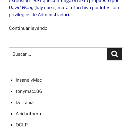
extensión *.BAT que contenga el texto propuesto por
David Wang
(hay que ejecutar el archivo por lotes con
privilegios de Administrador).
«Habilitar
Continuar leyendo
PHP
en
IIS
Buscar
Buscar
7
por:
de
Windows
7»
InsanelyMac
tonymacx86
Dortania
Acidanthera
OCLP