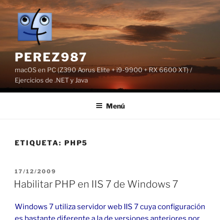
Saltar
al
contenido
PEREZ987
macOS en PC (Z390 Aorus Elite + i9-9900 + RX 6600 XT) /
Ejercicios de .NET y Java
Menú
ETIQUETA:
PHP5
PUBLICADO
17/12/2009
EL
Habilitar PHP en IIS 7 de Windows 7
Windows 7 utiliza servidor web IIS 7 cuya configuración
es bastante diferente a la de versiones anteriores por