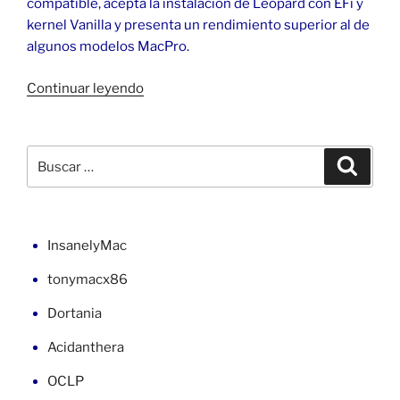
compatible, acepta la instalación de Leopard con EFi y
kernel Vanilla y presenta un rendimiento superior al de
algunos modelos MacPro.
«macOS
Continuar leyendo
Leopard
10.5
en
Buscar
Buscar
la
por:
placa
EP35-
DS3r
InsanelyMac
(1)»
tonymacx86
Dortania
Acidanthera
OCLP