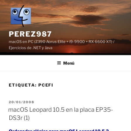
Saltar
al
contenido
PEREZ987
macOS en PC (Z390 Aorus Elite + i9-9900 + RX 6600 XT) /
Ejercicios de .NET y Java
Menú
ETIQUETA:
PCEFI
PUBLICADO
20/01/2008
EL
macOS Leopard 10.5 en la placa EP35-
DS3r (1)