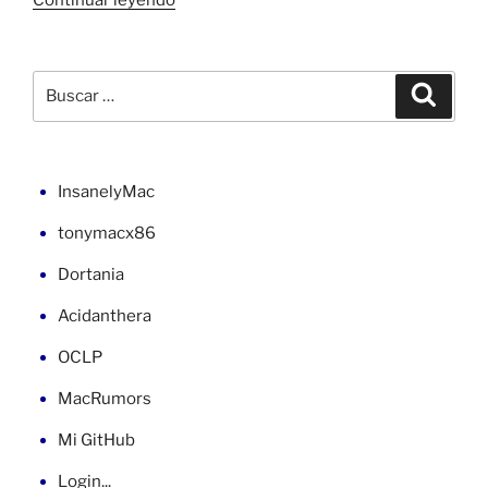
Continuar leyendo
de
OpenCore
0.9.9
Buscar
Buscar
a
por:
1.0.0»
InsanelyMac
tonymacx86
Dortania
Acidanthera
OCLP
MacRumors
Mi GitHub
Login...