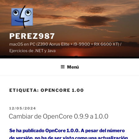
Saltar
al
contenido
PEREZ987
macOS en PC (Z390 Aorus Elite + i9-9900 + RX 6600 XT) /
Ejercicios de .NET y Java
Menú
ETIQUETA:
OPENCORE 1.00
PUBLICADO
12/05/2024
EL
Cambiar de OpenCore 0.9.9 a 1.0.0
Se ha publicado OpnCore 1.0.0. A pesar del número
de versión, no ha de ser visto como una actualización