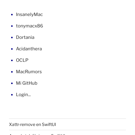
InsanelyMac
tonymacx86
Dortania
Acidanthera
OCLP
MacRumors
Mi GitHub
Login...
Xattr-remove en SwiftUI