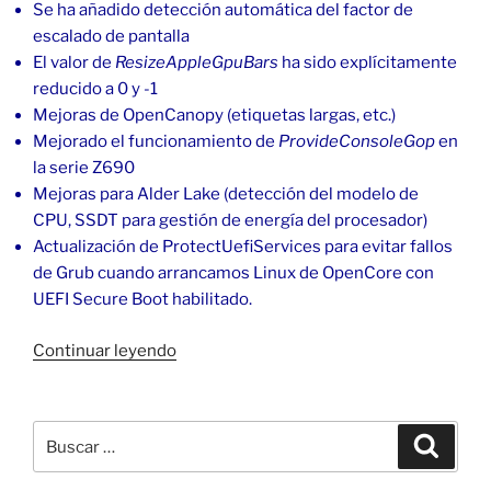
Se ha añadido detección automática del factor de
escalado de pantalla
El valor de
ResizeAppleGpuBars
ha sido explícitamente
reducido a 0 y -1
Mejoras de OpenCanopy (etiquetas largas, etc.)
Mejorado el funcionamiento de
ProvideConsoleGop
en
la serie Z690
Mejoras para Alder Lake (detección del modelo de
CPU, SSDT para gestión de energía del procesador)
Actualización de ProtectUefiServices para evitar fallos
de Grub cuando arrancamos Linux de OpenCore con
UEFI Secure Boot habilitado.
«Cambiar
Continuar leyendo
de
OpenCore
0.7.5
Buscar
Buscar
a
por:
0.7.6»