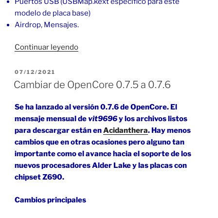
Puertos USB (USBMap.kext específico para este
modelo de placa base)
Airdrop, Mensajes.
«macOS
Continuar leyendo
Monterey
con
PUBLICADO
07/12/2021
EL
OpenCore
Cambiar de OpenCore 0.7.5 a 0.7.6
en
Z390
Se ha lanzado al versión 0.7.6 de OpenCore. El
Aorus
mensaje mensual de
vit9696
y los archivos listos
Elite»
para descargar están en
Acidanthera
. Hay menos
cambios que en otras ocasiones pero alguno tan
importante como el avance hacia el soporte de los
nuevos procesadores Alder Lake y las placas con
chipset Z690.
Cambios principales