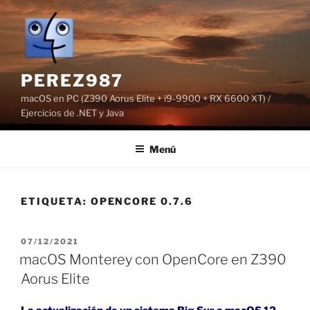
Saltar
al
contenido
PEREZ987
macOS en PC (Z390 Aorus Elite + i9-9900 + RX 6600 XT) /
Ejercicios de .NET y Java
Menú
ETIQUETA:
OPENCORE 0.7.6
PUBLICADO
07/12/2021
EL
macOS Monterey con OpenCore en Z390
Aorus Elite