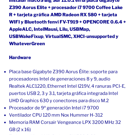
Instalar macOS Big Sur 11.0.1 en la placa Gigabyte
Z390 Aorus Elite + procesador i7 9700 Coffee Lake
R + tarjeta gráfica AMD Radeon RX 580 + tarjeta
WIFI y Bluetooth fenvi FV-T919 + OPENCORE 0.6.4 +
AppleALC, IntelMausi, Lilu, USBMap,
USBWakeFixup
,
VirtualSMC, XHCI-unsupported y
WhateverGreen
Hardware
Placa base Gigabyte Z390 Aorus Élite: soporte para
procesadores Intel de generaciones 8 y 9, audio
Realtek ALC1220, Ethernet Intel I219V, 4 ranuras PCI-E,
puertos USB 2, 3 y 3.1, tarjeta gráfica integrada Intel
UHD Graphics 630 y conectores para disco M.2
Procesador de 9ª generación Intel i7 9700
Ventilador CPU 120 mm Nox Hummer H-312
Memoria RAM Corsair Vengeance LPX 3200 MHz 32
GB (2 x 16)