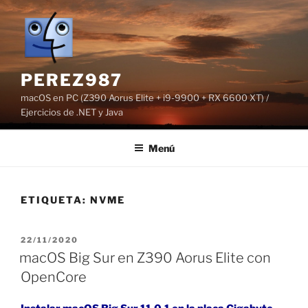
Saltar
al
contenido
PEREZ987
macOS en PC (Z390 Aorus Elite + i9-9900 + RX 6600 XT) /
Ejercicios de .NET y Java
Menú
ETIQUETA:
NVME
PUBLICADO
22/11/2020
EL
macOS Big Sur en Z390 Aorus Elite con
OpenCore