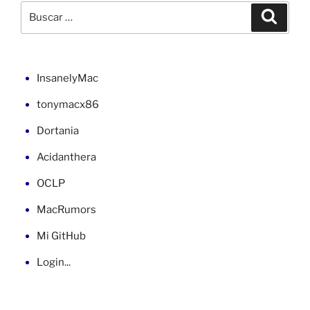
en
Buscar
Buscar
Z390
por:
Aorus
Elite
con
InsanelyMac
OpenCore»
tonymacx86
Dortania
Acidanthera
OCLP
MacRumors
Mi GitHub
Login...