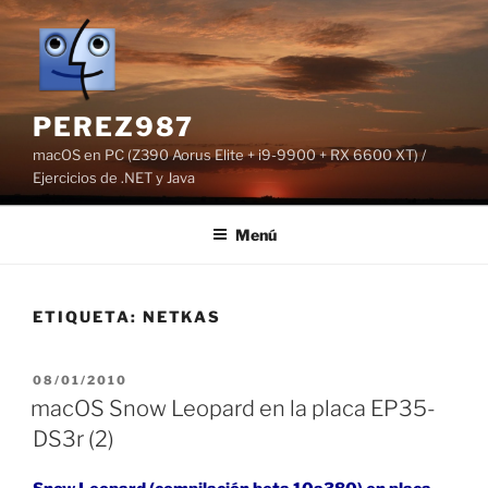
Saltar
al
contenido
PEREZ987
macOS en PC (Z390 Aorus Elite + i9-9900 + RX 6600 XT) /
Ejercicios de .NET y Java
Menú
ETIQUETA:
NETKAS
PUBLICADO
08/01/2010
EL
macOS Snow Leopard en la placa EP35-
DS3r (2)