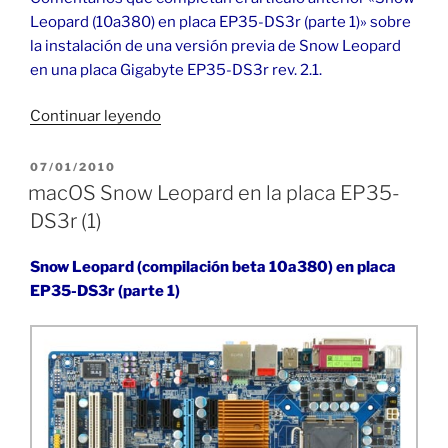
Leopard (10a380) en placa EP35-DS3r (parte 1)» sobre
la instalación de una versión previa de Snow Leopard
en una placa Gigabyte EP35-DS3r rev. 2.1.
«macOS
Continuar leyendo
Snow
Leopard
PUBLICADO
07/01/2010
EL
en
macOS Snow Leopard en la placa EP35-
la
DS3r (1)
placa
EP35-
Snow Leopard (compilación beta 10a380) en placa
DS3r
EP35-DS3r (parte 1)
(2)»