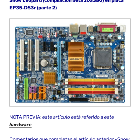
Snow Leopard (compilación beta 10a380) en placa
EP35-DS3r (parte 2)
NOTA PREVIA:
este artículo está referido a este
hardware
.
Comentarios que completan el artículo anterior «Snow