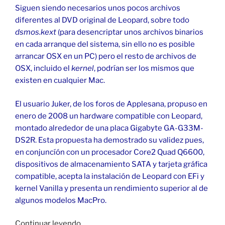
Siguen siendo necesarios unos pocos archivos
diferentes al DVD original de Leopard, sobre todo
dsmos.kext
(para desencriptar unos archivos binarios
en cada arranque del sistema, sin ello no es posible
arrancar OSX en un PC) pero el resto de archivos de
OSX, incluido el
kernel
, podrían ser los mismos que
existen en cualquier Mac.
El usuario Juker, de los foros de Applesana, propuso en
enero de 2008 un hardware compatible con Leopard,
montado alrededor de una placa Gigabyte GA-G33M-
DS2R. Esta propuesta ha demostrado su validez pues,
en conjuncíón con un procesador Core2 Quad Q6600,
dispositivos de almacenamiento SATA y tarjeta gráfica
compatible, acepta la instalación de Leopard con EFi y
kernel Vanilla y presenta un rendimiento superior al de
algunos modelos MacPro.
«macOS
Continuar leyendo