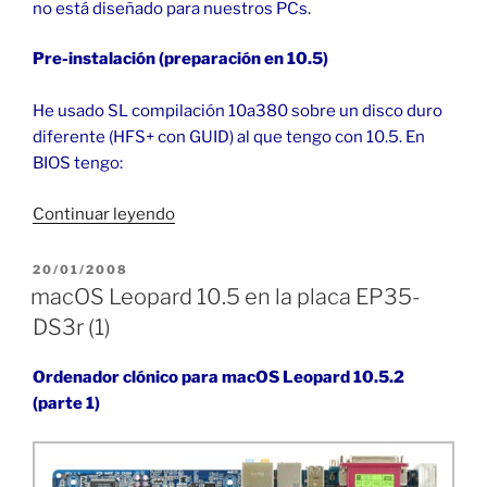
no está diseñado para nuestros PCs.
Pre-instalación (preparación en 10.5)
He usado SL compilación 10a380 sobre un disco duro
diferente (HFS+ con GUID) al que tengo con 10.5. En
BIOS tengo:
«macOS
Continuar leyendo
Snow
Leopard
PUBLICADO
20/01/2008
EL
en
macOS Leopard 10.5 en la placa EP35-
la
DS3r (1)
placa
EP35-
Ordenador clónico para macOS Leopard 10.5.2
DS3r
(parte 1)
(1)»