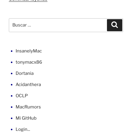
Leopard
10.5
en
Buscar
Buscar
la
por:
placa
EP35-
DS3r
InsanelyMac
(1)»
tonymacx86
Dortania
Acidanthera
OCLP
MacRumors
Mi GitHub
Login...