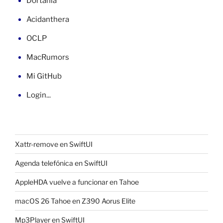
Dortania
Acidanthera
OCLP
MacRumors
Mi GitHub
Login...
Xattr-remove en SwiftUI
Agenda telefónica en SwiftUI
AppleHDA vuelve a funcionar en Tahoe
macOS 26 Tahoe en Z390 Aorus Elite
Mp3Player en SwiftUI