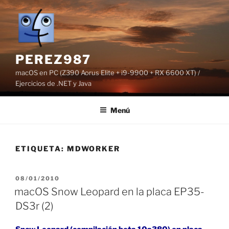
Saltar
al
contenido
PEREZ987
macOS en PC (Z390 Aorus Elite + i9-9900 + RX 6600 XT) /
Ejercicios de .NET y Java
Menú
ETIQUETA:
MDWORKER
PUBLICADO
08/01/2010
EL
macOS Snow Leopard en la placa EP35-
DS3r (2)