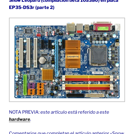
Snow Leopard (compilación beta 10a380) en placa
EP35-DS3r (parte 2)
NOTA PREVIA:
este artículo está referido a este
hardware
.
Comentarios que completan el artículo anterior «Snow