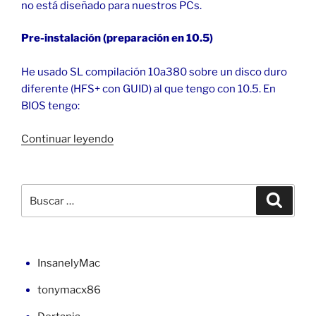
no está diseñado para nuestros PCs.
Pre-instalación (preparación en 10.5)
He usado SL compilación 10a380 sobre un disco duro
diferente (HFS+ con GUID) al que tengo con 10.5. En
BIOS tengo:
«macOS
Continuar leyendo
Snow
Leopard
en
Buscar
Buscar
la
por:
placa
EP35-
DS3r
InsanelyMac
(1)»
tonymacx86