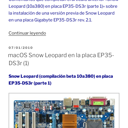
Leopard (10a380) en placa EP35-DS3r (parte 1)» sobre
la instalación de una versión previa de Snow Leopard
en una placa Gigabyte EP35-DS3r rev. 2.1.
«macOS
Continuar leyendo
Snow
Leopard
PUBLICADO
07/01/2010
EL
en
macOS Snow Leopard en la placa EP35-
la
DS3r (1)
placa
EP35-
Snow Leopard (compilación beta 10a380) en placa
DS3r
EP35-DS3r (parte 1)
(2)»