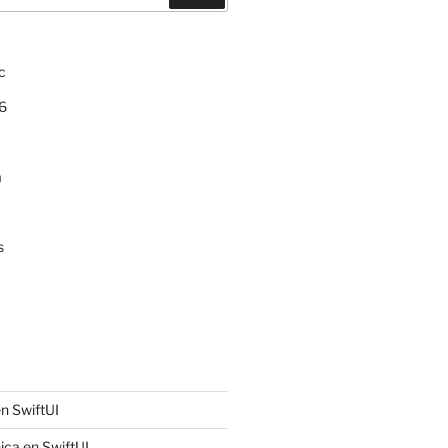
c
6
a
s
n SwiftUI
ica en SwiftUI