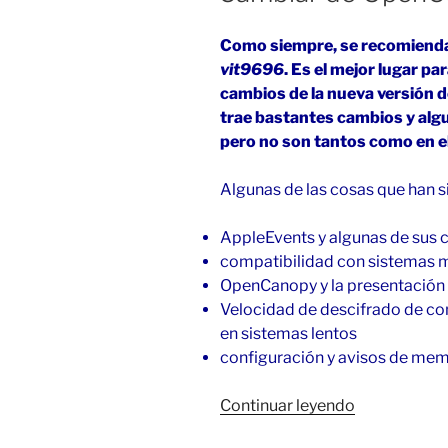
Como siempre, se recomienda
vit9696
. Es el mejor lugar pa
cambios de la nueva versión d
trae bastantes cambios y alg
pero no son tantos como en el
Algunas de las cosas que han 
AppleEvents y algunas de sus 
compatibilidad con sistemas 
OpenCanopy y la presentación 
Velocidad de descifrado de c
en sistemas lentos
configuración y avisos de me
«Cambiar
Continuar leyendo
de