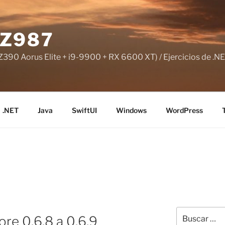
Z987
390 Aorus Elite + i9-9900 + RX 6600 XT) / Ejercicios de .NE
.NET
Java
SwiftUI
Windows
WordPress
Buscar
re 0.6.8 a 0.6.9
por: