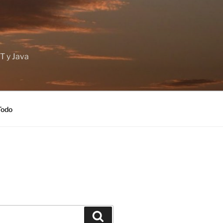
T y Java
Todo
Buscar