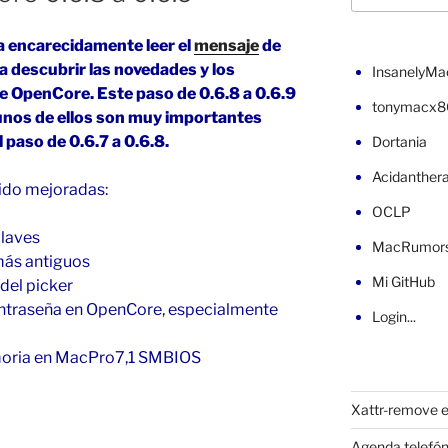
 encarecidamente leer el
mensaje
de
ra descubrir las novedades y los
InsanelyMa
e OpenCore. Este paso de 0.6.8 a 0.6.9
tonymacx8
unos de ellos son muy importantes
 paso de 0.6.7 a 0.6.8.
Dortania
Acidanther
sido mejoradas:
OCLP
claves
MacRumor
más antiguos
Mi GitHub
del picker
ontraseña en OpenCore, especialmente
Login...
moria en MacPro7,1 SMBIOS
Xattr-remove e
Agenda telefón