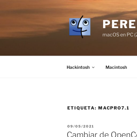
Saltar
al
contenido
PERE
macOS en PC (Z
Hackintosh
Macintosh
ETIQUETA:
MACPRO7.1
PUBLICADO
09/05/2021
EL
Cambiar de OpenCo