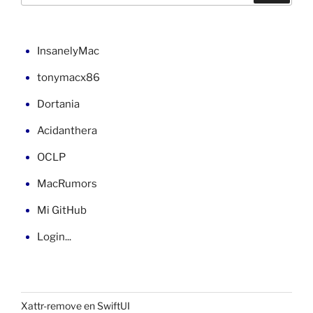
en
macOS»
InsanelyMac
tonymacx86
Dortania
Acidanthera
OCLP
MacRumors
Mi GitHub
Login...
Xattr-remove en SwiftUI