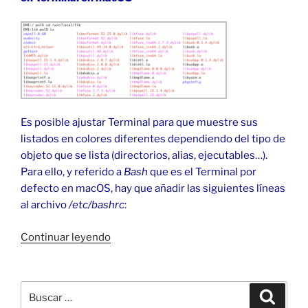
Es posible ajustar Terminal para que muestre sus
listados en colores diferentes dependiendo del tipo de
objeto que se lista (directorios, alias, ejecutables…).
Para ello, y referido a
Bash
que es el Terminal por
defecto en macOS, hay que añadir las siguientes líneas
al archivo
/etc/bashrc
:
«Colorear
Continuar leyendo
la
salida
del
Buscar
Buscar
Terminal
por: