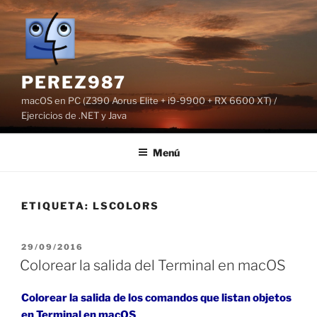
Saltar
al
contenido
PEREZ987
macOS en PC (Z390 Aorus Elite + i9-9900 + RX 6600 XT) /
Ejercicios de .NET y Java
Menú
ETIQUETA:
LSCOLORS
PUBLICADO
29/09/2016
EL
Colorear la salida del Terminal en macOS
Colorear la salida de los comandos que listan objetos
en Terminal en macOS