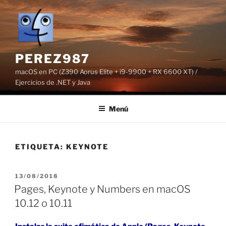
Saltar
al
contenido
PEREZ987
macOS en PC (Z390 Aorus Elite + i9-9900 + RX 6600 XT) /
Ejercicios de .NET y Java
Menú
ETIQUETA:
KEYNOTE
PUBLICADO
13/08/2018
EL
Pages, Keynote y Numbers en macOS
10.12 o 10.11