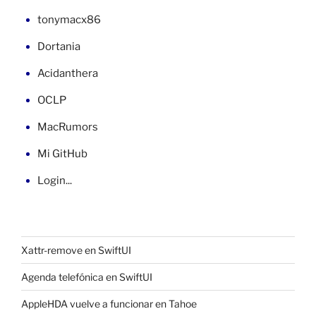
10.11»
tonymacx86
Dortania
Acidanthera
OCLP
MacRumors
Mi GitHub
Login...
Xattr-remove en SwiftUI
Agenda telefónica en SwiftUI
AppleHDA vuelve a funcionar en Tahoe