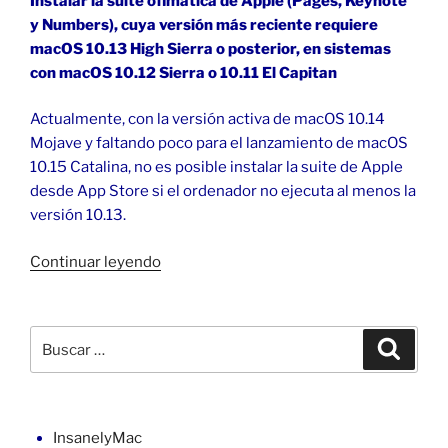
Instalar la suite ofimática de Apple (Pages, Keynote
y Numbers), cuya versión más reciente requiere
macOS 10.13 High Sierra o posterior, en sistemas
con macOS 10.12 Sierra o 10.11 El Capitan
Actualmente, con la versión activa de macOS 10.14
Mojave y faltando poco para el lanzamiento de macOS
10.15 Catalina, no es posible instalar la suite de Apple
desde App Store si el ordenador no ejecuta al menos la
versión 10.13.
«Pages,
Continuar leyendo
Keynote
y
Numbers
Buscar
Buscar
en
por:
macOS
10.12
o
InsanelyMac