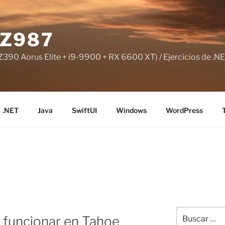
Z987
390 Aorus Elite + i9-9900 + RX 6600 XT) / Ejercicios de .NE
.NET
Java
SwiftUI
Windows
WordPress
Buscar
 funcionar en Tahoe
por: