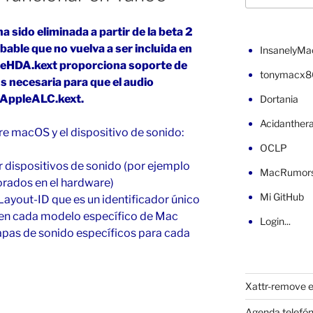
 sido eliminada a partir de la beta 2
ble que no vuelva a ser incluida en
InsanelyMa
pleHDA.kext proporciona soporte de
tonymacx8
s necesaria para que el audio
 AppleALC.kext.
Dortania
Acidanther
tre macOS y el dispositivo de sonido:
OCLP
 dispositivos de sonido (por ejemplo
MacRumor
orados en el hardware)
Mi GitHub
Layout-ID que es un identificador único
o en cada modelo específico de Mac
Login...
pas de sonido específicos para cada
Xattr-remove e
Agenda telefón