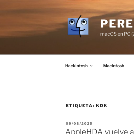
Saltar
al
contenido
PERE
macOS en PC (Z
Hackintosh
Macintosh
ETIQUETA:
KDK
PUBLICADO
09/08/2025
EL
AppleHDA vuelve a