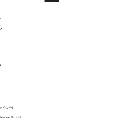
c
6
a
s
n SwiftUI
ica en SwiftUI