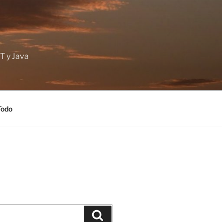
T y Java
Todo
Buscar