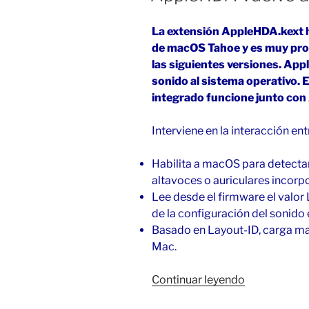
La extensión AppleHDA.kext ha
de macOS Tahoe y es muy proba
las siguientes versiones. Ap
sonido al sistema operativo. E
integrado funcione junto con
Interviene en la interacción en
Habilita a macOS para detectar
altavoces o auriculares incorp
Lee desde el firmware el valor 
de la configuración del sonid
Basado en Layout-ID, carga ma
Mac.
«AppleHDA
Continuar leyendo
vuelve