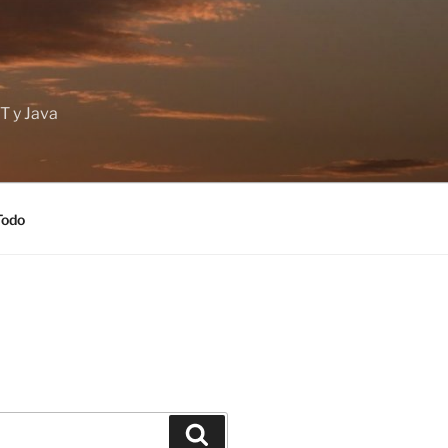
T y Java
Todo
Buscar