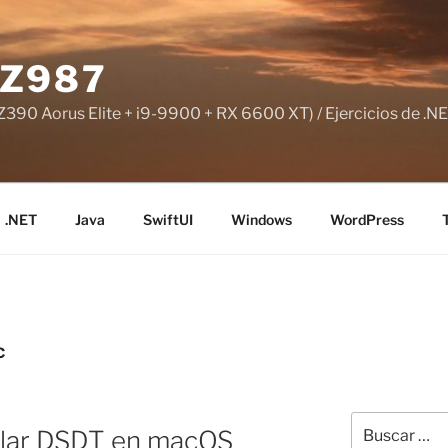
Z987
390 Aorus Elite + i9-9900 + RX 6600 XT) / Ejercicios de .NE
.NET
Java
SwiftUI
Windows
WordPress
C
Buscar
pilar DSDT en macOS
por: