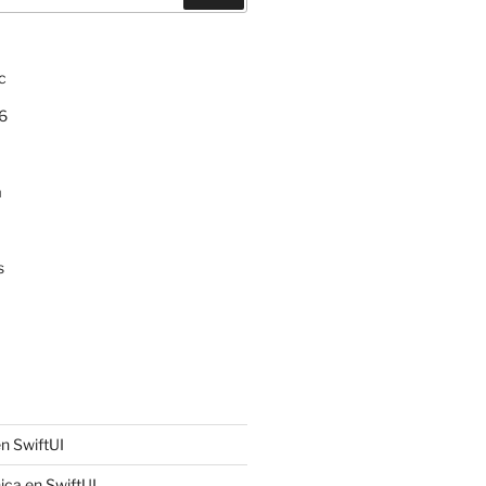
c
6
a
s
n SwiftUI
ica en SwiftUI