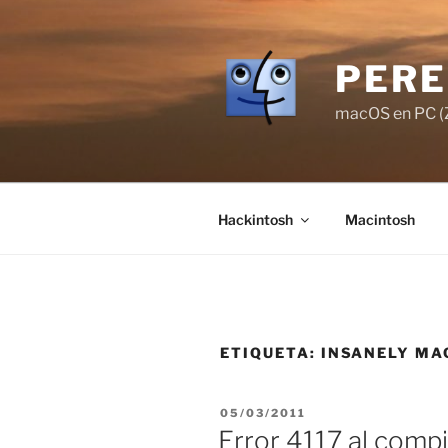
Saltar
al
contenido
PERE
macOS en PC (Z
Hackintosh
Macintosh
ETIQUETA:
INSANELY MA
PUBLICADO
05/03/2011
EL
Error 4117 al com