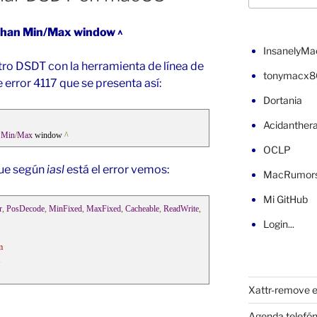
r than Min/Max window ^
InsanelyMa
tro DSDT con la herramienta de línea de
tonymacx8
error 4117 que se presenta así:
Dortania
Acidanther
 
Min
/
Max
 window 
^
OCLP
que según
iasl
está el error vemos:
MacRumor
Mi GitHub
r
,
PosDecode
,
MinFixed
,
MaxFixed
,
Cacheable
,
ReadWrite
,
Login...
m
Xattr-remove e
Agenda telefón