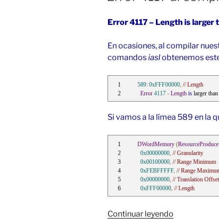
Error 4117 – Length is large
En ocasiones, al compilar nues
comandos
iasl
obtenemos este 
589
:
0xFFF00000
,
// Length
Error
4117
-
Length
is
 larger than
Si vamos a la límea 589 en la 
DWordMemory
(
ResourceProduce
0x00000000
,
// Granularity
0x00100000
,
// Range Minimum
0xFEBFFFFF
,
// Range Maximu
0x00000000
,
// Translation Offset
0xFFF00000
,
// Length
«Error
Continuar leyendo