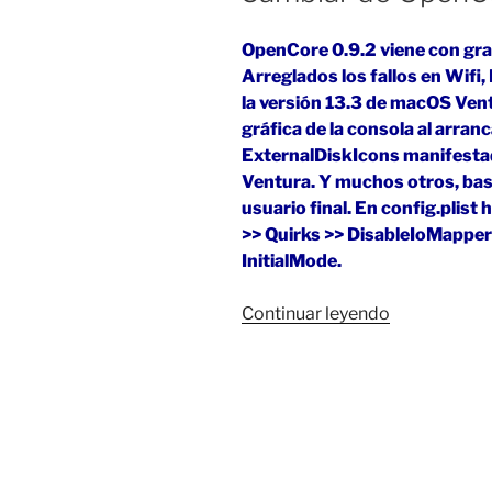
OpenCore 0.9.2 viene con gr
Arreglados los fallos en Wifi
la versión 13.3 de macOS Vent
gráfica de la consola al arranc
ExternalDiskIcons manifestad
Ventura. Y muchos otros, basta
usuario final. En config.plist
>> Quirks >> DisableIoMappe
InitialMode.
«Cambiar
Continuar leyendo
de
OpenCore
0.9.1
a
0.9.2»