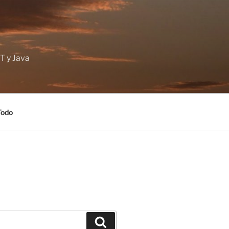
T y Java
Todo
Buscar