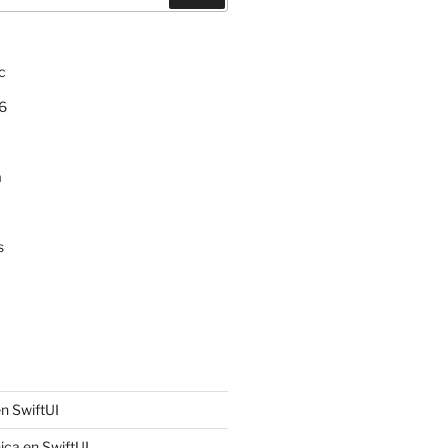
c
6
a
s
n SwiftUI
ica en SwiftUI