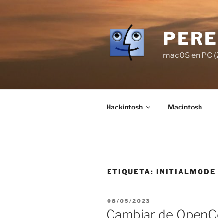
Saltar
al
contenido
PERE
macOS en PC (Z
Hackintosh
Macintosh
ETIQUETA:
INITIALMODE
PUBLICADO
08/05/2023
EL
Cambiar de OpenCor