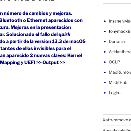
an número de cambios y mejoras.
, Bluetooth o Ethernet aparecidos con
InsanelyMa
ura. Mejoras en la presentación
tonymacx8
ar. Solucionado el fallo del
quirk
o a partir de la versión 13.3 de macOS
Dortania
ntes de ellos invisibles para el
Acidanther
 han aparecido 2 nuevas claves: Kernel
OCLP
rMapping y UEFI >> Output >>
MacRumor
Mi GitHub
Login...
Xattr-remove e
Agenda telefón