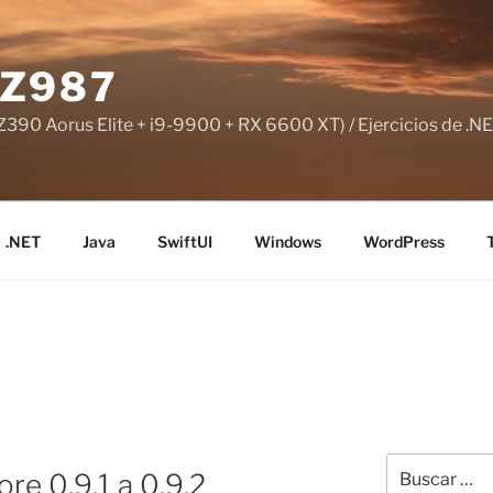
Z987
390 Aorus Elite + i9-9900 + RX 6600 XT) / Ejercicios de .NE
.NET
Java
SwiftUI
Windows
WordPress
Buscar
e 0.9.1 a 0.9.2
por: