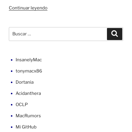
«Contador
Continuar leyendo
en
ASP
.NET
Buscar
Buscar
desde
por:
Web.config
en
VB
InsanelyMac
(3)»
tonymacx86
Dortania
Acidanthera
OCLP
MacRumors
Mi GitHub