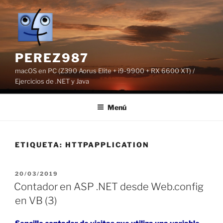
Saltar
al
contenido
PEREZ987
macOS en PC (Z390 Aorus Elite + i9-9900 + RX 6600 XT) /
Ejercicios de .NET y Java
Menú
ETIQUETA:
HTTPAPPLICATION
PUBLICADO
20/03/2019
EL
Contador en ASP .NET desde Web.config
en VB (3)