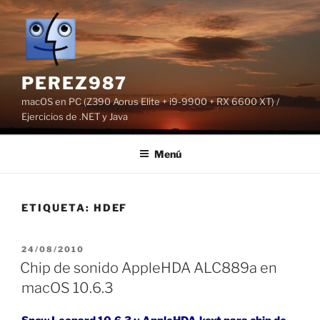
Saltar
al
contenido
PEREZ987
macOS en PC (Z390 Aorus Elite + i9-9900 + RX 6600 XT) /
Ejercicios de .NET y Java
Menú
ETIQUETA:
HDEF
PUBLICADO
24/08/2010
EL
Chip de sonido AppleHDA ALC889a en
macOS 10.6.3