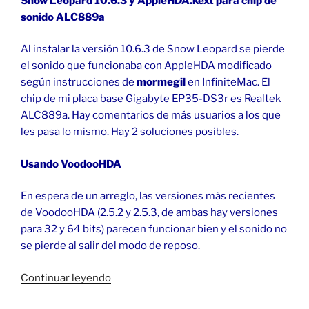
Snow Leopard 10.6.3 y AppleHDA.kext para chip de
sonido ALC889a
Al instalar la versión 10.6.3 de Snow Leopard se pierde
el sonido que funcionaba con AppleHDA modificado
según instrucciones de
mormegil
en InfiniteMac. El
chip de mi placa base Gigabyte EP35-DS3r es Realtek
ALC889a. Hay comentarios de más usuarios a los que
les pasa lo mismo. Hay 2 soluciones posibles.
Usando VoodooHDA
En espera de un arreglo, las versiones más recientes
de VoodooHDA (2.5.2 y 2.5.3, de ambas hay versiones
para 32 y 64 bits) parecen funcionar bien y el sonido no
se pierde al salir del modo de reposo.
«Chip
Continuar leyendo
de