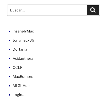
sonido
AppleHDA
Buscar
Buscar
ALC889a
por:
en
macOS
10.6.3»
InsanelyMac
tonymacx86
Dortania
Acidanthera
OCLP
MacRumors
Mi GitHub
Login...