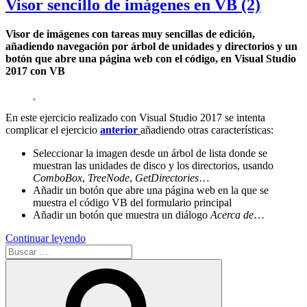
Visor sencillo de imágenes en VB (2)
Visor de imágenes con tareas muy sencillas de edición,
añadiendo navegación por árbol de unidades y directorios y un
botón que abre una página web con el código, en Visual Studio
2017 con VB
En este ejercicio realizado con Visual Studio 2017 se intenta
complicar el ejercicio
anterior
añadiendo otras características:
Seleccionar la imagen desde un árbol de lista donde se
muestran las unidades de disco y los directorios, usando
ComboBox
,
TreeNode
,
GetDirectories
…
Añadir un botón que abre una página web en la que se
muestra el código VB del formulario principal
Añadir un botón que muestra un diálogo
Acerca de
…
«Visor
Continuar leyendo
Buscar
sencillo
por:
de
Buscar
imágenes
en
VB