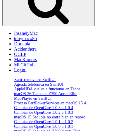
(2)»
InsanelyMac
tonymacx86
Dortania
Acidanthera
OCLP
MacRumors
Mi GitHub
Login...
Xattr-remove en SwiftUI
Agenda telefónica en SwiftUI
AppleHDA vuelve a funcionar en Tahoe
macOS 26 Tahoe en Z390 Aorus Elite
Mp3Player en SwiftUI
Proceso PerfPowerServices en macOS 15.4
Cambiar de OpenCore 1.0.3 a 1.0.4
Cambiar de OpenCore 1.0.2 a 1.0.3
macOS 15 Sequoia no entra bien en reposo
Cambiar de OpenCore 1.0.1 a 1.0.2
Cambiar de OpenCore 1.0.0 a 1.0.1