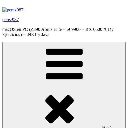
Saltar
al
contenido
perez987
macOS en PC (Z390 Aorus Elite + i9-9900 + RX 6600 XT) /
Ejercicios de .NET y Java
Menú