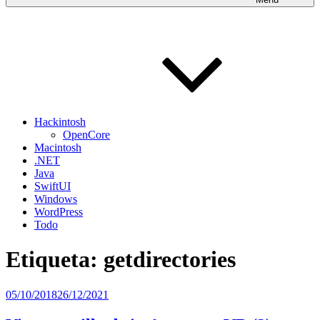
Hackintosh
OpenCore
Macintosh
.NET
Java
SwiftUI
Windows
WordPress
Todo
Etiqueta:
getdirectories
Publicado
05/10/2018
26/12/2021
el