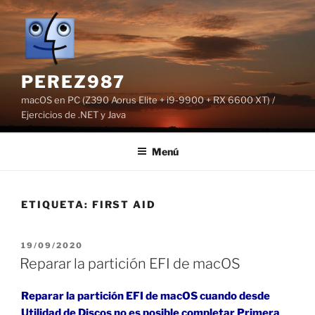
Saltar
al
contenido
PEREZ987
macOS en PC (Z390 Aorus Elite + i9-9900 + RX 6600 XT) /
Ejercicios de .NET y Java
Menú
ETIQUETA:
FIRST AID
PUBLICADO
19/09/2020
EL
Reparar la partición EFI de macOS
Reparar la partición EFI de macOS cuando desde
Utilidad de Discos no es posible completar Primera