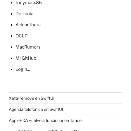
tonymacx86
Dortania
Acidanthera
OCLP
MacRumors
Mi GitHub
Login...
Xattr-remove en SwiftUI
Agenda telefónica en SwiftUI
AppleHDA vuelve a funcionar en Tahoe