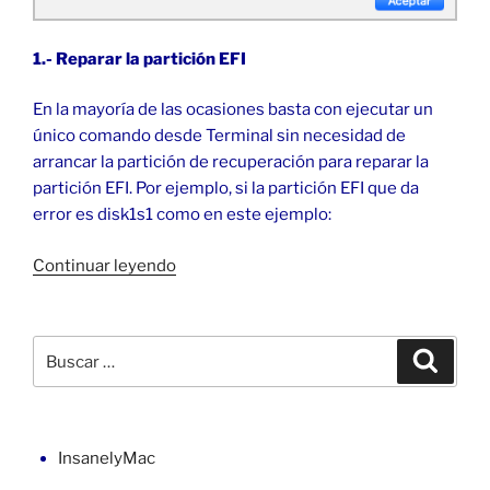
1.- Reparar la partición EFI
En la mayoría de las ocasiones basta con ejecutar un
único comando desde Terminal sin necesidad de
arrancar la partición de recuperación para reparar la
partición EFI. Por ejemplo, si la partición EFI que da
error es disk1s1 como en este ejemplo:
«Reparar
Continuar leyendo
la
partición
EFI
Buscar
Buscar
de
por:
macOS»
InsanelyMac