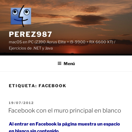
Saltar
al
contenido
PEREZ987
macOS en PC (Z390 Aorus Elite + i9-9900 + RX 6600 XT) /
Ejercicios de .NET y Java
Menú
ETIQUETA:
FACEBOOK
PUBLICADO
19/07/2012
EL
Facebook con el muro principal en blanco
Al entrar en Facebook la página muestra un espacio
en blanco sin contenido