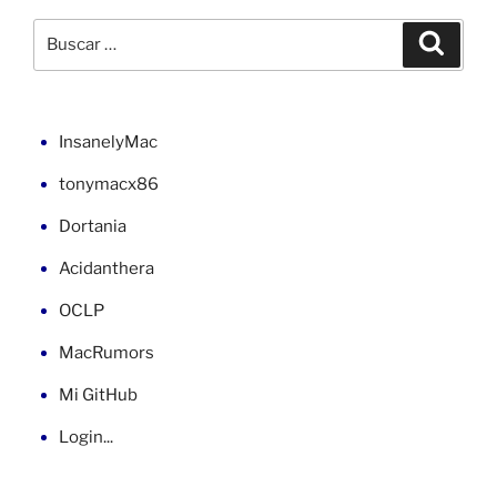
muro
Buscar
Buscar
principal
por:
en
blanco»
InsanelyMac
tonymacx86
Dortania
Acidanthera
OCLP
MacRumors
Mi GitHub
Login...