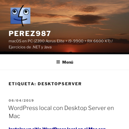
Saltar
al
contenido
PEREZ987
macOS en PC (Z390 Aorus Elite + i9-9900 + RX 6600 XT) /
Ejercicios de .NET y Java
Menú
ETIQUETA:
DESKTOPSERVER
PUBLICADO
06/04/2019
EL
WordPress local con Desktop Server en
Mac