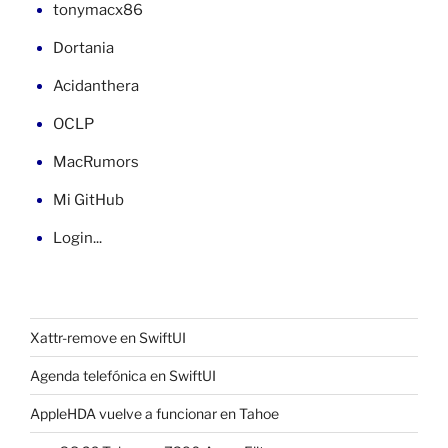
tonymacx86
Dortania
Acidanthera
OCLP
MacRumors
Mi GitHub
Login...
Xattr-remove en SwiftUI
Agenda telefónica en SwiftUI
AppleHDA vuelve a funcionar en Tahoe