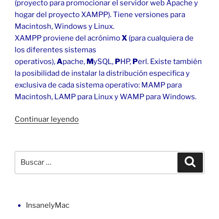
(proyecto para promocionar el servidor web Apache y
hogar del proyecto XAMPP). Tiene versiones para
Macintosh, Windows y Linux.
XAMPP proviene del acrónimo
X
(para cualquiera de
los diferentes sistemas
operativos),
A
pache,
M
ySQL,
P
HP,
P
erl. Existe también
la posibilidad de instalar la distribución especifica y
exclusiva de cada sistema operativo: MAMP para
Macintosh, LAMP para Linux y WAMP para Windows.
«WordPress
Continuar leyendo
local
con
Desktop
Buscar
Buscar
Server
por:
en
Mac»
InsanelyMac