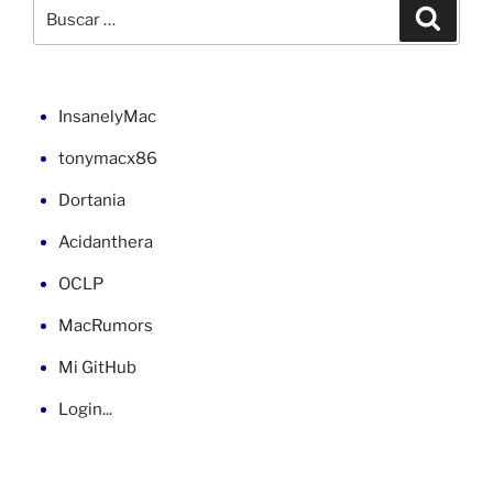
XML
Buscar
Buscar
en
por:
VB»
InsanelyMac
tonymacx86
Dortania
Acidanthera
OCLP
MacRumors
Mi GitHub
Login...