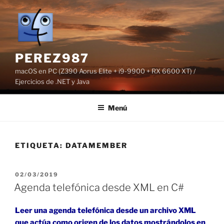
Saltar
al
contenido
PEREZ987
macOS en PC (Z390 Aorus Elite + i9-9900 + RX 6600 XT) /
Ejercicios de .NET y Java
Menú
ETIQUETA:
DATAMEMBER
PUBLICADO
02/03/2019
EL
Agenda telefónica desde XML en C#
Leer una agenda telefónica desde un archivo XML
que actúa como origen de los datos mostrándolos en