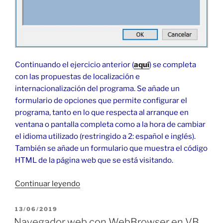
Continuando el ejercicio anterior (
aquí
) se completa
con las propuestas de localización e
internacionalización del programa. Se añade un
formulario de opciones que permite configurar el
programa, tanto en lo que respecta al arranque en
ventana o pantalla completa como a la hora de cambiar
el idioma utilizado (restringido a 2: español e inglés).
También se añade un formulario que muestra el código
HTML de la página web que se está visitando.
«Navegador
Continuar leyendo
web
con
PUBLICADO
13/06/2019
EL
WebBrowser
Navegador web con WebBrowser en VB