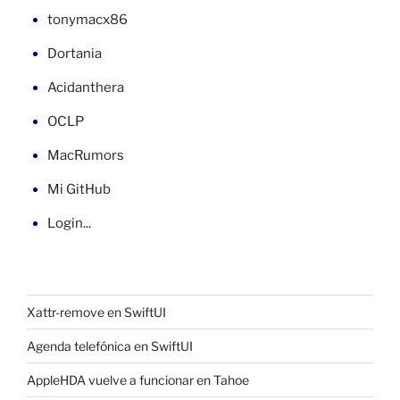
tonymacx86
Dortania
Acidanthera
OCLP
MacRumors
Mi GitHub
Login...
Xattr-remove en SwiftUI
Agenda telefónica en SwiftUI
AppleHDA vuelve a funcionar en Tahoe