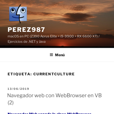
Saltar
al
contenido
PEREZ987
macOS en PC (Z390 Aorus Elite + i9-9900 + RX 6600 XT) /
Ejercicios de .NET y Java
Menú
ETIQUETA:
CURRENTCULTURE
PUBLICADO
13/06/2019
EL
Navegador web con WebBrowser en VB
(2)