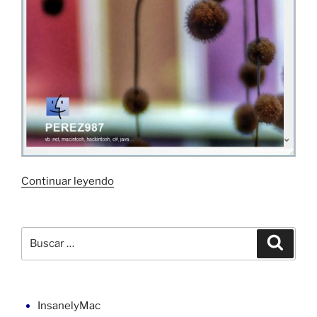
«Navegador
Continuar leyendo
web
con
WebBrowser
Buscar
Buscar
en
por:
VB
(1)»
InsanelyMac