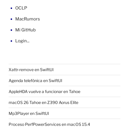
OCLP
MacRumors
Mi GitHub
Login...
Xattr-remove en SwiftUI
Agenda telefónica en SwiftUI
AppleHDA vuelve a funcionar en Tahoe
macOS 26 Tahoe en Z390 Aorus Elite
Mp3Player en SwiftUI
Proceso PerfPowerServices en macOS 15.4