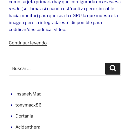
como tarjeta primaria hay que configurarla en
headless
mode
(se llama así cuando está activa pero sin cable
hacia monitor) para que sea la dGPU la que muestre la
imagen pero la integrada esté disponible para
codificar/descodificar vídeo.
«Intel
Continuar leyendo
UHD
Graphics
630
Buscar
Buscar
(9ª
por:
gen.)
en
macOS»
InsanelyMac
tonymacx86
Dortania
Acidanthera