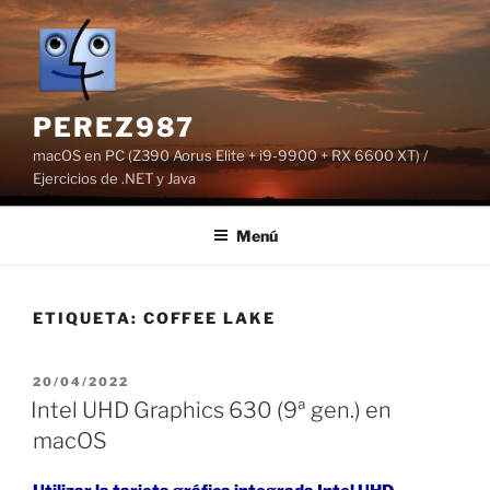
Saltar
al
contenido
PEREZ987
macOS en PC (Z390 Aorus Elite + i9-9900 + RX 6600 XT) /
Ejercicios de .NET y Java
Menú
ETIQUETA:
COFFEE LAKE
PUBLICADO
20/04/2022
EL
Intel UHD Graphics 630 (9ª gen.) en
macOS