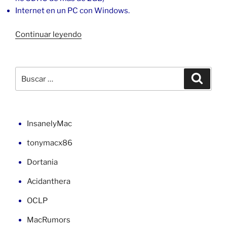
Internet en un PC con Windows.
«Jugar
Continuar leyendo
con
la
Wii
Buscar
Buscar
desde
por:
un
dispositivo
USB»
InsanelyMac
tonymacx86
Dortania
Acidanthera
OCLP
MacRumors