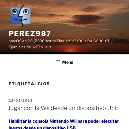
Saltar
al
contenido
PEREZ987
macOS en PC (Z390 Aorus Elite + i9-9900 + RX 6600 XT) /
Ejercicios de .NET y Java
Menú
ETIQUETA:
CIOS
PUBLICADO
22/01/2013
EL
Jugar con la Wii desde un dispositivo USB
Habilitar la consola Nintendo Wii para poder ejecutar
juegos desde un dispositivo USB