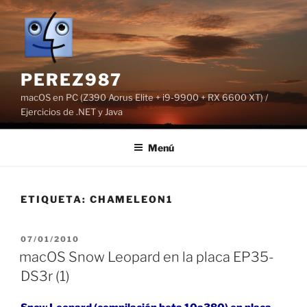
Saltar
al
contenido
PEREZ987
macOS en PC (Z390 Aorus Elite + i9-9900 + RX 6600 XT) /
Ejercicios de .NET y Java
Menú
ETIQUETA:
CHAMELEON1
PUBLICADO
07/01/2010
EL
macOS Snow Leopard en la placa EP35-
DS3r (1)