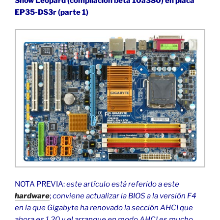
Snow Leopard (compilación beta 10a380) en placa
EP35-DS3r (parte 1)
NOTA PREVIA:
este artículo está referido a este
hardware
;
conviene actualizar la BIOS a la versión F4
en la que Gigabyte ha renovado la sección AHCI que
ahora es 1.20 y el arranque en modo AHCI es mucho