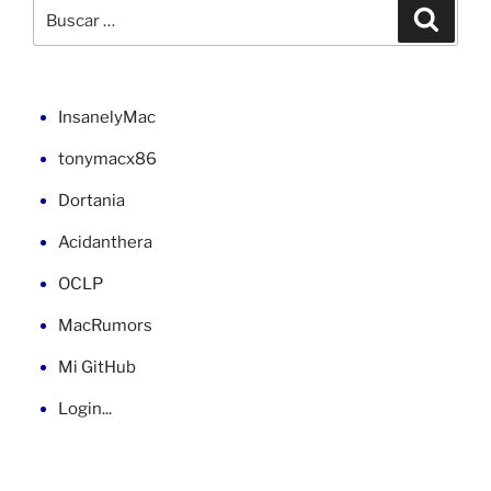
en
Buscar
Buscar
la
por:
placa
EP35-
DS3r
InsanelyMac
(1)»
tonymacx86
Dortania
Acidanthera
OCLP
MacRumors
Mi GitHub
Login...