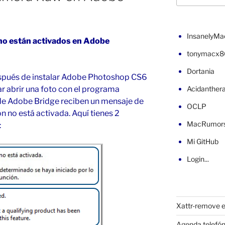
InsanelyMa
o están activados en Adobe
tonymacx8
Dortania
spués de instalar Adobe Photoshop CS6
ntar abrir una foto con el programa
Acidanther
de Adobe Bridge reciben un mensaje de
OCLP
ón no está activada. Aquí tienes 2
MacRumor
:
Mi GitHub
Login...
Xattr-remove e
Agenda telefón