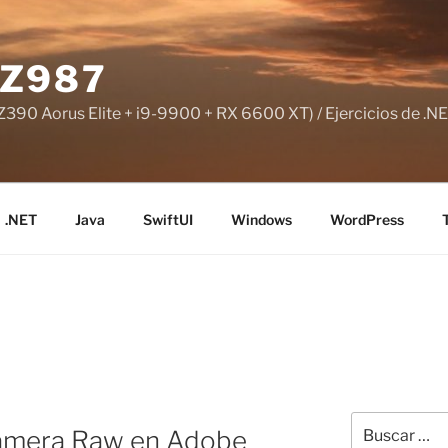
Z987
390 Aorus Elite + i9-9900 + RX 6600 XT) / Ejercicios de .NE
.NET
Java
SwiftUI
Windows
WordPress
Buscar
 Camera Raw en Adobe
por: