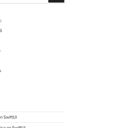
c
6
a
s
n SwiftUI
ica en SwiftUI