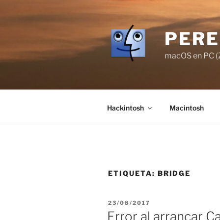
Saltar
al
contenido
PERE
macOS en PC (Z
Hackintosh
Macintosh
ETIQUETA:
BRIDGE
PUBLICADO
23/08/2017
EL
Error al arrancar