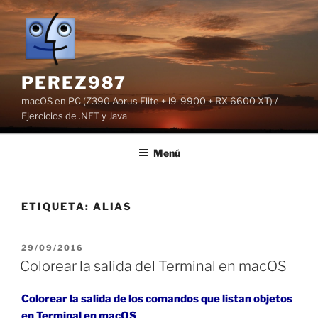
Saltar
al
contenido
PEREZ987
macOS en PC (Z390 Aorus Elite + i9-9900 + RX 6600 XT) /
Ejercicios de .NET y Java
Menú
ETIQUETA:
ALIAS
PUBLICADO
29/09/2016
EL
Colorear la salida del Terminal en macOS
Colorear la salida de los comandos que listan objetos
en Terminal en macOS