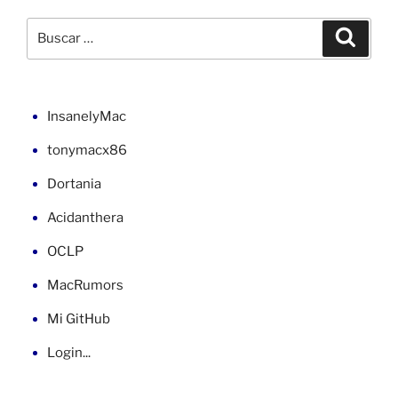
Finder
con
Buscar
Buscar
la
por:
carpeta
actual
en
InsanelyMac
Terminal»
tonymacx86
Dortania
Acidanthera
OCLP
MacRumors
Mi GitHub
Login...