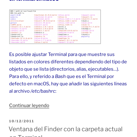
Es posible ajustar Terminal para que muestre sus
listados en colores diferentes dependiendo del tipo de
objeto que se lista (directorios, alias, ejecutables…).
Para ello, y referido a
Bash
que es el Terminal por
defecto en macOS, hay que añadir las siguientes líneas
al archivo
/etc/bashrc
:
«Colorear
Continuar leyendo
la
salida
PUBLICADO
10/12/2011
EL
del
Ventana del Finder con la carpeta actual
Terminal