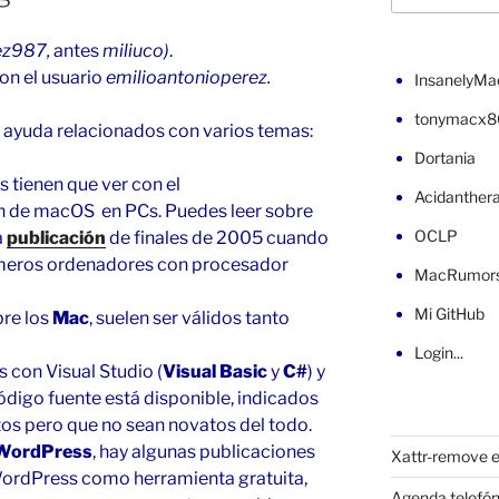
ez987,
antes
miliuco)
.
on el usuario
emilioantonioperez.
InsanelyMa
tonymacx8
e ayuda relacionados con varios temas:
Dortania
s tienen que ver con el
Acidanther
ión de macOS en PCs. Puedes leer sobre
OCLP
a
publicación
de finales de 2005 cuando
imeros ordenadores con procesador
MacRumor
Mi GitHub
re los
Mac
, suelen ser válidos tanto
Login...
 con Visual Studio (
Visual Basic
y
C#
) y
código fuente está disponible, indicados
s pero que no sean novatos del todo.
WordPress
, hay algunas publicaciones
Xattr-remove e
 WordPress como herramienta gratuita,
Agenda telefón