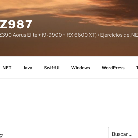
Z987
390 Aorus Elite + i9-9900 + RX 6600 XT) / Ejercicios de .NE
.NET
Java
SwiftUI
Windows
WordPress
Buscar
g
por: