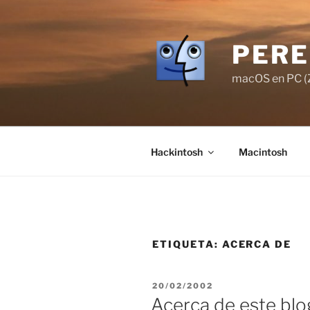
Saltar
al
contenido
PERE
macOS en PC (Z
Hackintosh
Macintosh
ETIQUETA:
ACERCA DE
PUBLICADO
20/02/2002
EL
Acerca de este blo