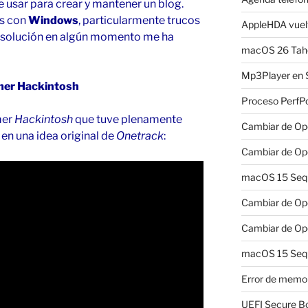
e usar para crear y mantener un blog.
as con
Windows
, particularmente trucos
AppleHDA vuelv
ya solución en algún momento me ha
macOS 26 Taho
Mp3Player en 
imer Hackintosh
Proceso PerfP
mer
Hackintosh
que tuve plenamente
Cambiar de Ope
 en una idea original de
Onetrack
:
Cambiar de Ope
macOS 15 Sequo
Cambiar de Ope
Cambiar de Ope
macOS 15 Sequ
Error de memo
UEFI Secure B