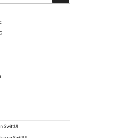
c
6
a
s
n SwiftUI
ica en SwiftUI