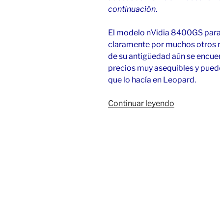
continuación
.
El modelo nVidia 8400GS para
claramente por muchos otros m
de su antigüedad aún se encuen
precios muy asequibles y pued
que lo hacía en Leopard.
«Nvidia
Continuar leyendo
Geforce
8400GS
en
macOS
10.6.5»