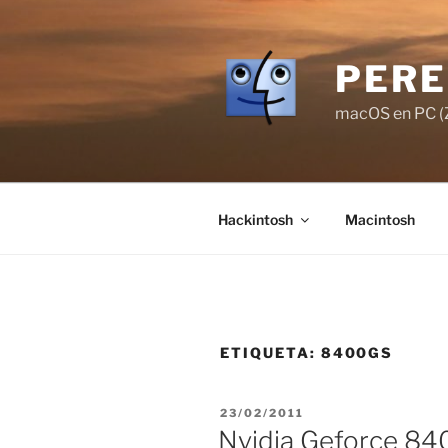
Saltar
al
contenido
PERE
macOS en PC (Z
Hackintosh
Macintosh
ETIQUETA:
8400GS
PUBLICADO
23/02/2011
EL
Nvidia Geforce 84