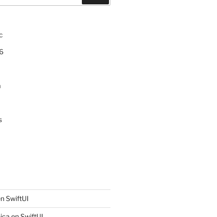
c
6
a
s
n SwiftUI
ica en SwiftUI