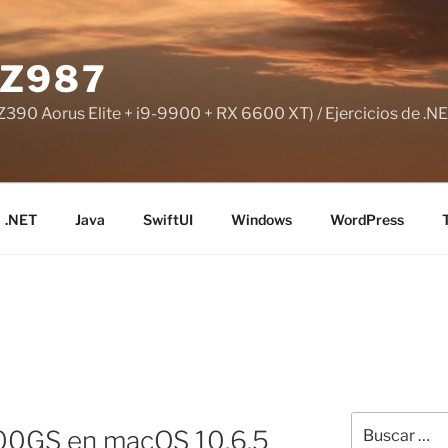
Z987
390 Aorus Elite + i9-9900 + RX 6600 XT) / Ejercicios de .NE
.NET
Java
SwiftUI
Windows
WordPress
Buscar
00GS en macOS 10.6.5
por: