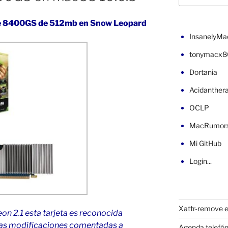
rce 8400GS de 512mb en Snow Leopard
InsanelyMa
tonymacx8
Dortania
Acidanther
OCLP
MacRumor
Mi GitHub
Login...
Xattr-remove e
on 2.1 esta tarjeta es reconocida
las modificaciones comentadas a
Agenda telefón