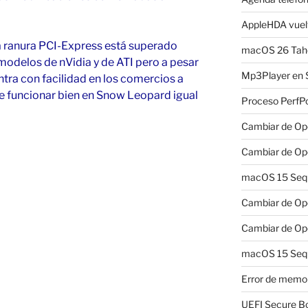
AppleHDA vuelv
 ranura PCI-Express está superado
macOS 26 Taho
odelos de nVidia y de ATI pero a pesar
Mp3Player en 
tra con facilidad en los comercios a
e funcionar bien en Snow Leopard igual
Proceso PerfP
Cambiar de Ope
Cambiar de Ope
macOS 15 Sequo
Cambiar de Ope
Cambiar de Ope
macOS 15 Sequ
Error de memo
UEFI Secure B