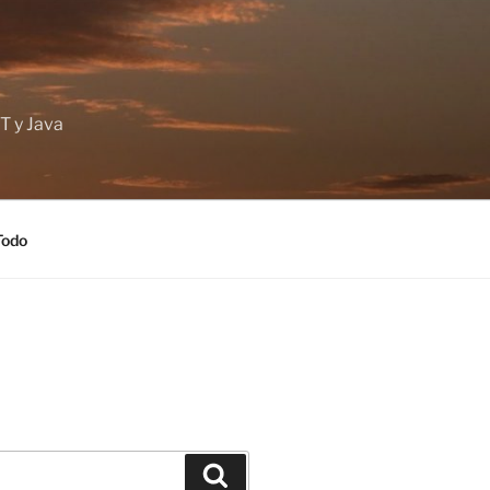
T y Java
Todo
Buscar