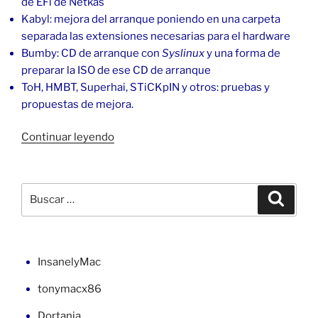
de EFi de Netkas
Kabyl: mejora del arranque poniendo en una carpeta
separada las extensiones necesarias para el hardware
Bumby: CD de arranque con
Syslinux
y una forma de
preparar la ISO de ese CD de arranque
ToH, HMBT, Superhai, STiCKpIN y otros: pruebas y
propuestas de mejora.
«macOS
Continuar leyendo
Leopard
10.5.4
en
Buscar
Buscar
la
por:
placa
EP35-
DS3r
InsanelyMac
con
tonymacx86
Boot132»
Dortania