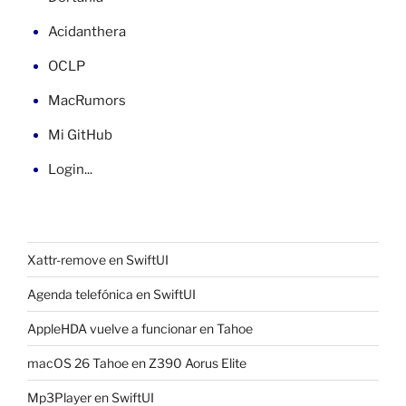
Acidanthera
OCLP
MacRumors
Mi GitHub
Login...
Xattr-remove en SwiftUI
Agenda telefónica en SwiftUI
AppleHDA vuelve a funcionar en Tahoe
macOS 26 Tahoe en Z390 Aorus Elite
Mp3Player en SwiftUI