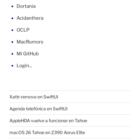
Dortania
Acidanthera
OCLP
MacRumors
Mi GitHub
Login...
Xattr-remove en SwiftUI
Agenda telefónica en SwiftUI
AppleHDA vuelve a funcionar en Tahoe
macOS 26 Tahoe en Z390 Aorus Elite