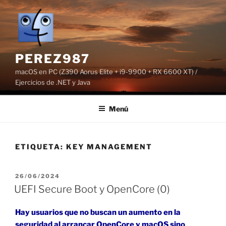
Saltar
al
contenido
PEREZ987
macOS en PC (Z390 Aorus Elite + i9-9900 + RX 6600 XT) /
Ejercicios de .NET y Java
Menú
ETIQUETA:
KEY MANAGEMENT
PUBLICADO
26/06/2024
EL
UEFI Secure Boot y OpenCore (0)
Hay usuarios que no buscan un aumento en la
seguridad al arrancar OpenCore y macOS sino