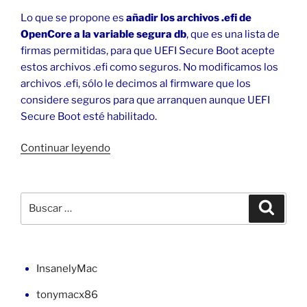
Lo que se propone es
añadir los archivos .efi de
OpenCore a la variable segura db
, que es una lista de
firmas permitidas, para que UEFI Secure Boot acepte
estos archivos .efi como seguros. No modificamos los
archivos .efi, sólo le decimos al firmware que los
considere seguros para que arranquen aunque UEFI
Secure Boot esté habilitado.
«UEFI
Continuar leyendo
Secure
Boot
y
Buscar
Buscar
OpenCore
por:
(0)»
InsanelyMac
tonymacx86