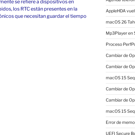
ente se refiere a dispositivos en
dos, los RTC están presentes en la
AppleHDA vuelv
ónicos que necesitan guardar el tiempo
macOS 26 Taho
Mp3Player en 
Proceso PerfP
Cambiar de Ope
Cambiar de Ope
»
macOS 15 Sequo
Cambiar de Ope
Cambiar de Ope
macOS 15 Sequ
Error de memo
UEFI Secure B