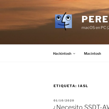
Saltar
al
contenido
PERE
macOS en PC (Z
Hackintosh
Macintosh
ETIQUETA:
IASL
PUBLICADO
01/10/2020
EL
¿Necesito SSDT-A