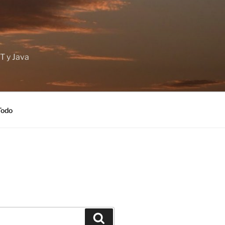
T y Java
Todo
Buscar