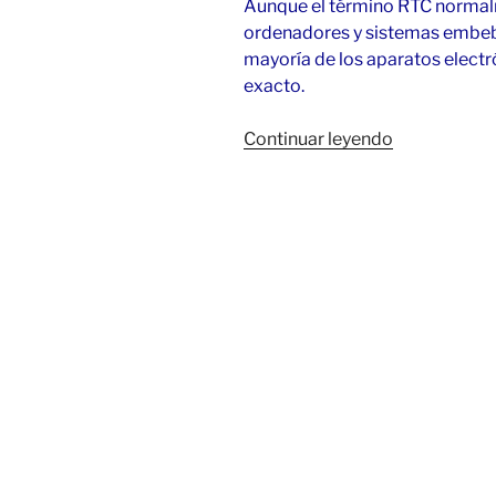
Aunque el término RTC normalm
ordenadores y sistemas embebi
mayoría de los aparatos electr
exacto.
«¿Necesito
Continuar leyendo
SSDT-
AWAC
en
mi
Hackintosh?