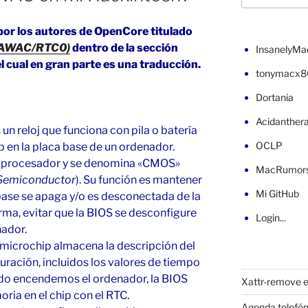
por los autores de OpenCore titulado
T-AWAC/RTC0)
dentro de la sección
InsanelyMa
l cual en gran parte es una traducción.
tonymacx8
Dortania
Acidanther
 un reloj que funciona con pila o batería
OCLP
p en la placa base de un ordenador.
roprocesador y se denomina «CMOS»
MacRumor
Semiconductor
). Su función es mantener
Mi GitHub
base se apaga y/o es desconectada de la
forma, evitar que la BIOS se desconfigure
Login...
nador.
microchip almacena la descripción del
uración, incluidos los valores de tiempo
do encendemos el ordenador, la BIOS
Xattr-remove e
oria en el chip con el RTC.
Agenda telefón