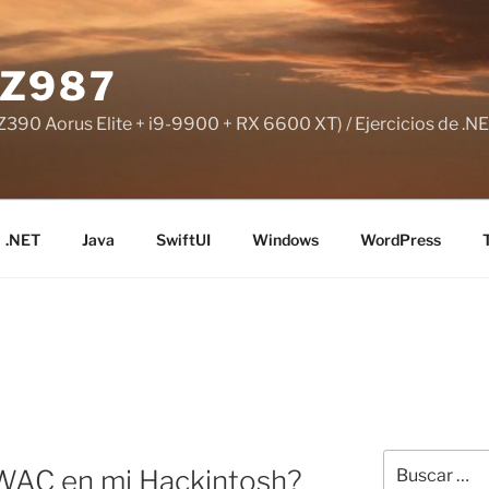
Z987
390 Aorus Elite + i9-9900 + RX 6600 XT) / Ejercicios de .NE
.NET
Java
SwiftUI
Windows
WordPress
Buscar
WAC en mi Hackintosh?
por: