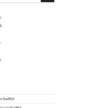
c
6
a
s
n SwiftUI
ica en SwiftUI